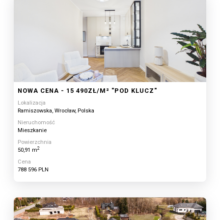
NOWA CENA - 15 490ZŁ/M² "POD KLUCZ"
Lokalizacja
Ramiszowska, Wrocław, Polska
Nieruchomość
Mieszkanie
Powierzchnia
2
50,91 m
Cena
788 596 PLN