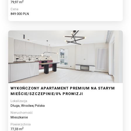
WYSZUKIWARKA
2
79,97 m
Cena
849 000 PLN
WYKOŃCZONY APARTAMENT PREMIUM NA STARYM
MIEŚCIE/SZCZEPINIE/0% PROWIZJI
Lokalizacja
Długa, Wrocław, Polska
Nieruchomość
Mieszkanie
Powierzchnia
2
77,33 m