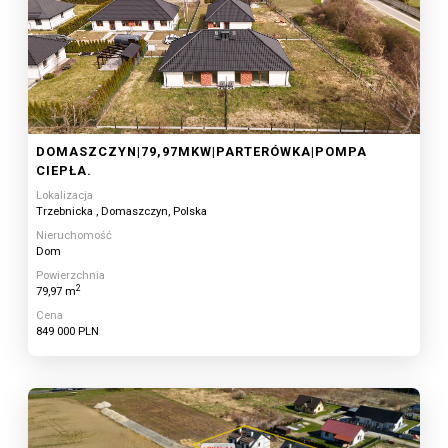
DOMASZCZYN|79,97MKW|PARTERÓWKA|POMPA
CIEPŁA.
Lokalizacja
Trzebnicka , Domaszczyn, Polska
Nieruchomość
Dom
Powierzchnia
2
79,97 m
Cena
849 000 PLN