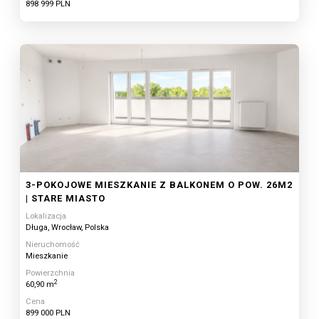
898 999 PLN
3-POKOJOWE MIESZKANIE Z BALKONEM O POW. 26M2
| STARE MIASTO
Lokalizacja
Długa, Wrocław, Polska
Nieruchomość
Mieszkanie
Powierzchnia
2
60,90 m
Cena
899 000 PLN