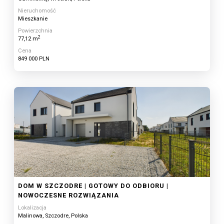
Nieruchomość
Mieszkanie
Powierzchnia
2
77,12 m
Cena
849 000 PLN
DOM W SZCZODRE | GOTOWY DO ODBIORU |
NOWOCZESNE ROZWIĄZANIA
Lokalizacja
Malinowa, Szczodre, Polska