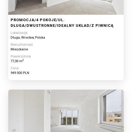
PROMOCJA/4 POKOJE/UL.
DŁUGA/DWUSTRONNE/IDEALNY UKŁAD/Z PIWNICĄ
Lokalizacja
Długa, Wrocław, Polska
Nieruchomość
Mieszkanie
Powierzchnia
2
77,30 m
Cena
949 000 PLN