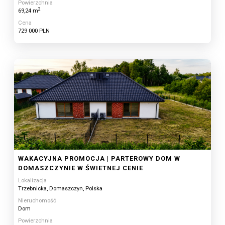
Powierzchnia
2
69,24 m
Cena
729 000 PLN
WAKACYJNA PROMOCJA | PARTEROWY DOM W
DOMASZCZYNIE W ŚWIETNEJ CENIE
Lokalizacja
Trzebnicka, Domaszczyn, Polska
Nieruchomość
Dom
Powierzchnia