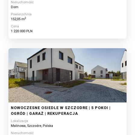
Nieruchomość
Dom
Powierzchnia
2
152,05 m
Cena
1 220 000 PLN
NOWOCZESNE OSIEDLE W SZCZODRE | 5 POKOI |
OGRÓD | GARAŻ | REKUPERACJA
Lokalizacja
Malinowa, Szczodre, Polska
Nieruchomość