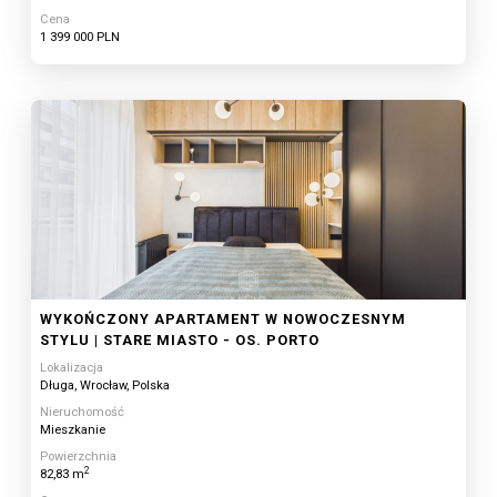
Cena
1 399 000 PLN
WYKOŃCZONY APARTAMENT W NOWOCZESNYM
STYLU | STARE MIASTO - OS. PORTO
Lokalizacja
Długa, Wrocław, Polska
Nieruchomość
Mieszkanie
Powierzchnia
2
82,83 m