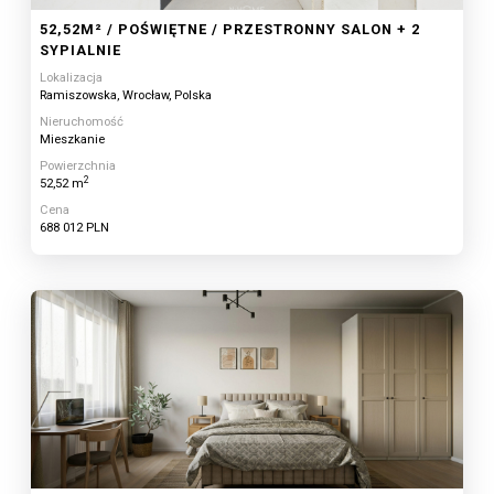
52,52M² / POŚWIĘTNE / PRZESTRONNY SALON + 2
SYPIALNIE
Lokalizacja
Ramiszowska, Wrocław, Polska
Nieruchomość
Mieszkanie
Powierzchnia
2
52,52 m
Cena
688 012 PLN