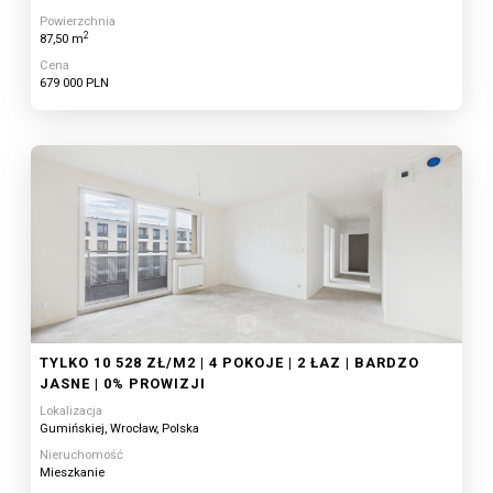
Powierzchnia
2
87,50 m
Cena
679 000 PLN
TYLKO 10 528 ZŁ/M2 | 4 POKOJE | 2 ŁAZ | BARDZO
JASNE | 0% PROWIZJI
Lokalizacja
Gumińskiej, Wrocław, Polska
Nieruchomość
Mieszkanie