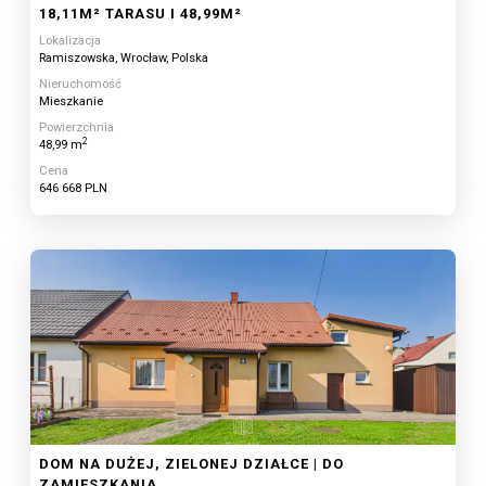
18,11M² TARASU I 48,99M²
Lokalizacja
Ramiszowska, Wrocław, Polska
Nieruchomość
Mieszkanie
Powierzchnia
2
48,99 m
Cena
646 668 PLN
DOM NA DUŻEJ, ZIELONEJ DZIAŁCE | DO
ZAMIESZKANIA