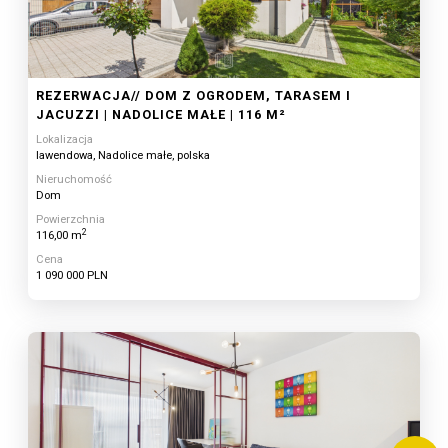
REZERWACJA// DOM Z OGRODEM, TARASEM I
JACUZZI | NADOLICE MAŁE | 116 M²
Lokalizacja
lawendowa, Nadolice małe, polska
Nieruchomość
Dom
Powierzchnia
2
116,00 m
Cena
1 090 000 PLN