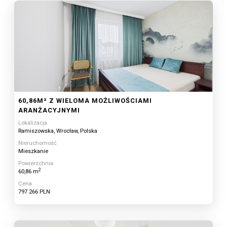
60,86M² Z WIELOMA MOŻLIWOŚCIAMI
ARANŻACYJNYMI
Lokalizacja
Ramiszowska, Wrocław, Polska
Nieruchomość
Mieszkanie
Powierzchnia
2
60,86 m
Cena
797 266 PLN